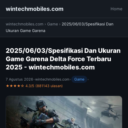
wintechmobiles.com
Home
wintechmobiles.com
›
Game
›
2025/06/03/Spesifikasi Dan
Ukuran Game Garena
2025/06/03/Spesifikasi Dan Ukuran
Game Garena Delta Force Terbaru
2025 - wintechmobiles.com
7 Agustus 2026
•
wintechmobiles.com
•
Game
•
★★★★☆ 4.3/5 (881143 ulasan)