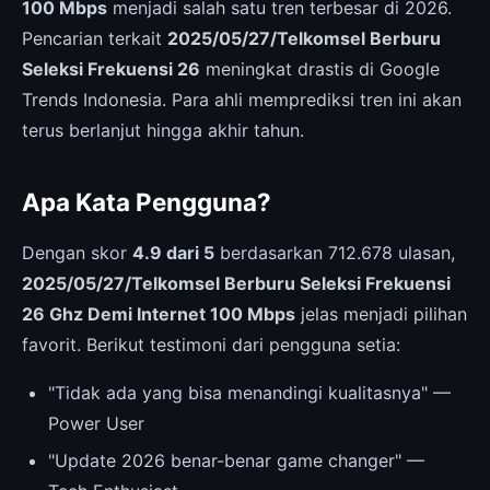
100 Mbps
menjadi salah satu tren terbesar di 2026.
Pencarian terkait
2025/05/27/Telkomsel Berburu
Seleksi Frekuensi 26
meningkat drastis di Google
Trends Indonesia. Para ahli memprediksi tren ini akan
terus berlanjut hingga akhir tahun.
Apa Kata Pengguna?
Dengan skor
4.9 dari 5
berdasarkan 712.678 ulasan,
2025/05/27/Telkomsel Berburu Seleksi Frekuensi
26 Ghz Demi Internet 100 Mbps
jelas menjadi pilihan
favorit. Berikut testimoni dari pengguna setia:
"Tidak ada yang bisa menandingi kualitasnya" —
Power User
"Update 2026 benar-benar game changer" —