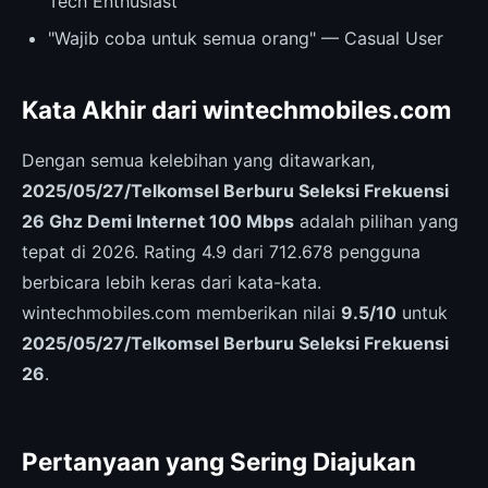
Tech Enthusiast
"Wajib coba untuk semua orang" — Casual User
Kata Akhir dari wintechmobiles.com
Dengan semua kelebihan yang ditawarkan,
2025/05/27/Telkomsel Berburu Seleksi Frekuensi
26 Ghz Demi Internet 100 Mbps
adalah pilihan yang
tepat di 2026. Rating 4.9 dari 712.678 pengguna
berbicara lebih keras dari kata-kata.
wintechmobiles.com memberikan nilai
9.5/10
untuk
2025/05/27/Telkomsel Berburu Seleksi Frekuensi
26
.
Pertanyaan yang Sering Diajukan