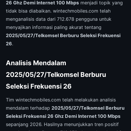
26 Ghz Demi Internet 100 Mbps
menjadi topik yang
tidak bisa diabaikan. wintechmobiles.com telah
menganalisis data dari 712.678 pengguna untuk
menyajikan informasi paling akurat tentang
2025/05/27/Telkomsel Berburu Seleksi Frekuensi
26
.
Analisis Mendalam
2025/05/27/Telkomsel Berburu
Seleksi Frekuensi 26
Tim wintechmobiles.com telah melakukan analisis
mendalam terhadap
2025/05/27/Telkomsel Berburu
Seleksi Frekuensi 26 Ghz Demi Internet 100 Mbps
sepanjang 2026. Hasilnya menunjukkan tren positif