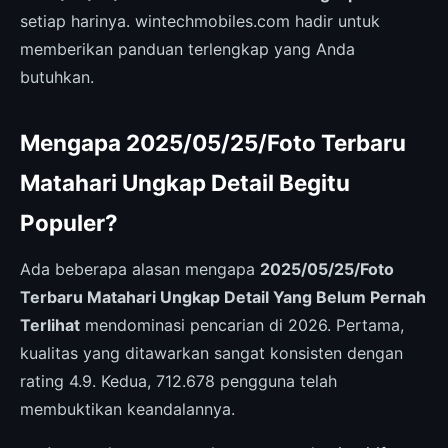
setiap harinya. wintechmobiles.com hadir untuk
memberikan panduan terlengkap yang Anda
butuhkan.
Mengapa 2025/05/25/Foto Terbaru
Matahari Ungkap Detail Begitu
Populer?
Ada beberapa alasan mengapa
2025/05/25/Foto
Terbaru Matahari Ungkap Detail Yang Belum Pernah
Terlihat
mendominasi pencarian di 2026. Pertama,
kualitas yang ditawarkan sangat konsisten dengan
rating 4.9. Kedua, 712.678 pengguna telah
membuktikan keandalannya.