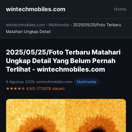
wintechmobiles.com
Home
wintechmobiles.com
›
Multimedia
›
2025/05/25/Foto Terbaru
Matahari Ungkap Detail
2025/05/25/Foto Terbaru Matahari
Ungkap Detail Yang Belum Pernah
Terlihat - wintechmobiles.com
6 Agustus 2026
•
wintechmobiles.com
•
Multimedia
•
★★★★☆ 4.9/5 (712678 ulasan)