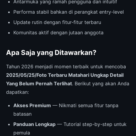
Antarmuka yang ramah pengguna dan intuitif
Performa stabil bahkan di perangkat entry-level
Update rutin dengan fitur-fitur terbaru
Komunitas aktif dengan jutaan anggota
Apa Saja yang Ditawarkan?
Tahun 2026 menjadi momen terbaik untuk mencoba
2025/05/25/Foto Terbaru Matahari Ungkap Detail
Yang Belum Pernah Terlihat
. Berikut yang akan Anda
dapatkan:
Akses Premium
— Nikmati semua fitur tanpa
batasan
Panduan Lengkap
— Tutorial step-by-step untuk
pemula