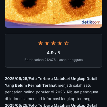
★★★★☆
4.9
/ 5
Berdasarkan 712678 ulasan pengguna
2025/05/25/Foto Terbaru Matahari Ungkap Detail
Yang Belum Pernah Terlihat
menjadi salah satu
pencarian paling populer di 2026. Ribuan pengguna
di Indonesia mencari informasi lengkap tentang
2025/05/25/Foto Terbaru Matahari Ungkap Detail