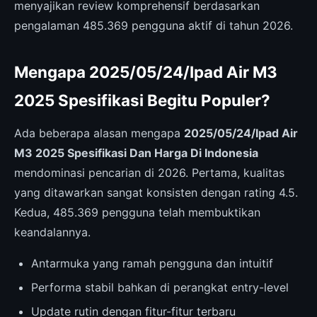
menyajikan review komprehensif berdasarkan
pengalaman 485.369 pengguna aktif di tahun 2026.
Mengapa 2025/05/24/Ipad Air M3
2025 Spesifikasi Begitu Populer?
Ada beberapa alasan mengapa
2025/05/24/Ipad Air
M3 2025 Spesifikasi Dan Harga Di Indonesia
mendominasi pencarian di 2026. Pertama, kualitas
yang ditawarkan sangat konsisten dengan rating 4.5.
Kedua, 485.369 pengguna telah membuktikan
keandalannya.
Antarmuka yang ramah pengguna dan intuitif
Performa stabil bahkan di perangkat entry-level
Update rutin dengan fitur-fitur terbaru