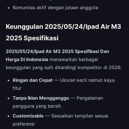
Komunitas aktif dengan jutaan anggota
Keunggulan 2025/05/24/Ipad Air M3
2025 Spesifikasi
2025/05/24/Ipad Air M3 2025 Spesifikasi Dan
Harga Di Indonesia
menawarkan berbagai
keunggulan yang sulit ditandingi kompetitor di 2026:
Ringan dan Cepat
— Ukuran kecil namun kaya
fitur
Tanpa Iklan Mengganggu
— Pengalaman
pengguna yang bersih
Customizable
— Sesuaikan tampilan sesuai
preferensi