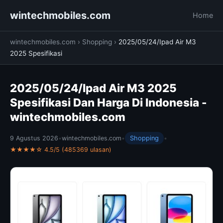
wintechmobiles.com
Home
wintechmobiles.com
›
Shopping
›
2025/05/24/Ipad Air M3
2025 Spesifikasi
2025/05/24/Ipad Air M3 2025
Spesifikasi Dan Harga Di Indonesia -
wintechmobiles.com
9 Agustus 2026
•
wintechmobiles.com
•
Shopping
•
★★★★☆ 4.5/5 (485369 ulasan)