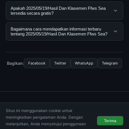
2025/05/19/Hasil Dan Klasemen Ffws Sea adalah
Apakah 2025/05/19/Hasil Dan Klasemen Ffws Sea
layanan digital yang dirancang untuk membantu
tersedia secara gratis?
pengguna mendapatkan informasi lengkap dan
terpercaya. Anda dapat menggunakannya dengan
Ya, 2025/05/19/Hasil Dan Klasemen Ffws Sea dapat
Bagaimana cara mendapatkan informasi terbaru
mengunjungi situs resmi dan mengikuti panduan yang
diakses secara gratis oleh semua pengguna. Tidak ada
tentang 2025/05/19/Hasil Dan Klasemen Ffws Sea?
tersedia.
biaya tersembunyi atau langganan yang diperlukan
untuk menggunakan layanan dasar yang disediakan.
Untuk mendapatkan informasi terbaru tentang
2025/05/19/Hasil Dan Klasemen Ffws Sea, Anda bisa
mengunjungi halaman resmi kami secara berkala. Kami
Bagikan:
Facebook
Twitter
WhatsApp
Telegram
selalu memperbarui konten dengan informasi terkini dan
terpercaya.
Tentang Kami
Hubungi Kami
Kebijakan Privasi
Situs ini menggunakan cookie untuk
Syarat & Ketentuan
Disclaimer
meningkatkan pengalaman Anda. Dengan
Terima
melanjutkan, Anda menyetujui penggunaan
© 2026 wintechmobiles.com. All rights reserved.