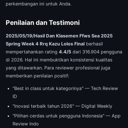
perkembangan ini untuk Anda.
Penilaian dan Testimoni
2025/05/19/Hasil Dan Klasemen Ffws Sea 2025
Spring Week 4 Rrq Kazu Lolos Final
berhasil
mempertahankan rating
4.4/5
dari 316.904 pengguna
di 2026. Hal ini membuktikan konsistensi kualitas
yang ditawarkan. Para reviewer profesional juga
memberikan penilaian positif:
"Best in class untuk kategorinya" — Tech Review
ID
"Inovasi terbaik tahun 2026" — Digital Weekly
"Pilihan cerdas untuk pengguna Indonesia" — App
Review Indo