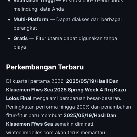
Keamanan Tinggi
— Enkripsi end-to-end untuk
melindungi data Anda
Multi-Platform
— Dapat diakses dari berbagai
perangkat
Gratis
— Fitur utama dapat digunakan tanpa
biaya
Perkembangan Terbaru
Di kuartal pertama 2026,
2025/05/19/Hasil Dan
Klasemen Ffws Sea 2025 Spring Week 4 Rrq Kazu
Lolos Final
mengalami pembaruan besar-besaran.
Peningkatan performa hingga 200% dan penambahan
fitur-fitur baru membuat
2025/05/19/Hasil Dan
Klasemen Ffws Sea
semakin diminati.
wintechmobiles.com akan terus memantau