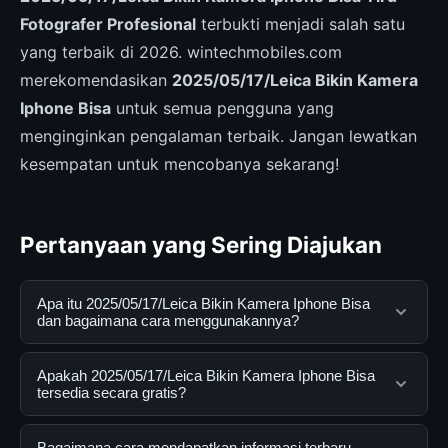
Fotografer Profesional
terbukti menjadi salah satu
yang terbaik di 2026. wintechmobiles.com
merekomendasikan
2025/05/17/Leica Bikin Kamera
Iphone Bisa
untuk semua pengguna yang
menginginkan pengalaman terbaik. Jangan lewatkan
kesempatan untuk mencobanya sekarang!
Pertanyaan yang Sering Diajukan
Apa itu 2025/05/17/Leica Bikin Kamera Iphone Bisa
dan bagaimana cara menggunakannya?
2025/05/17/Leica Bikin Kamera Iphone Bisa adalah
Apakah 2025/05/17/Leica Bikin Kamera Iphone Bisa
layanan digital yang dirancang untuk membantu
tersedia secara gratis?
pengguna mendapatkan informasi lengkap dan
terpercaya. Anda dapat menggunakannya dengan
Ya, 2025/05/17/Leica Bikin Kamera Iphone Bisa dapat
Bagaimana cara mendapatkan informasi terbaru