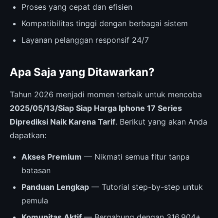
Proses yang cepat dan efisien
Kompatibilitas tinggi dengan berbagai sistem
Layanan pelanggan responsif 24/7
Apa Saja yang Ditawarkan?
Tahun 2026 menjadi momen terbaik untuk mencoba
2025/05/13/Siap Siap Harga Iphone 17 Series
Diprediksi Naik Karena Tarif
. Berikut yang akan Anda
dapatkan:
Akses Premium
— Nikmati semua fitur tanpa
batasan
Panduan Lengkap
— Tutorial step-by-step untuk
pemula
Komunitas Aktif
— Bergabung dengan 316.904+