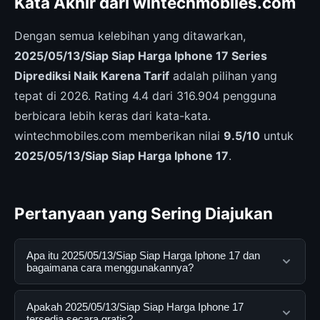
Kata Akhir dari wintechmobiles.com
Dengan semua kelebihan yang ditawarkan,
2025/05/13/Siap Siap Harga Iphone 17 Series
Diprediksi Naik Karena Tarif
adalah pilihan yang
tepat di 2026. Rating 4.4 dari 316.904 pengguna
berbicara lebih keras dari kata-kata.
wintechmobiles.com memberikan nilai
9.5/10
untuk
2025/05/13/Siap Siap Harga Iphone 17
.
Pertanyaan yang Sering Diajukan
Apa itu 2025/05/13/Siap Siap Harga Iphone 17 dan
bagaimana cara menggunakannya?
2025/05/13/Siap Siap Harga Iphone 17 adalah layanan
Apakah 2025/05/13/Siap Siap Harga Iphone 17
digital yang dirancang untuk membantu pengguna
tersedia secara gratis?