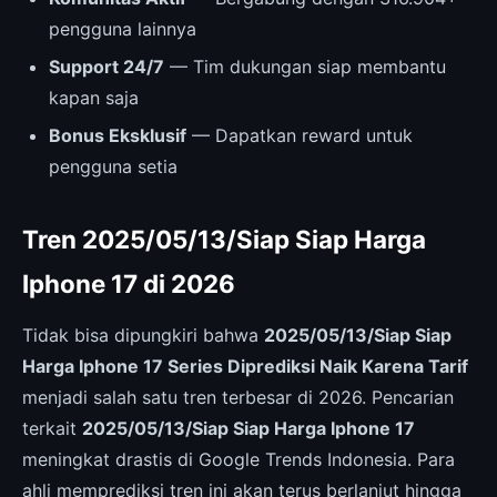
pengguna lainnya
Support 24/7
— Tim dukungan siap membantu
kapan saja
Bonus Eksklusif
— Dapatkan reward untuk
pengguna setia
Tren 2025/05/13/Siap Siap Harga
Iphone 17 di 2026
Tidak bisa dipungkiri bahwa
2025/05/13/Siap Siap
Harga Iphone 17 Series Diprediksi Naik Karena Tarif
menjadi salah satu tren terbesar di 2026. Pencarian
terkait
2025/05/13/Siap Siap Harga Iphone 17
meningkat drastis di Google Trends Indonesia. Para
ahli memprediksi tren ini akan terus berlanjut hingga