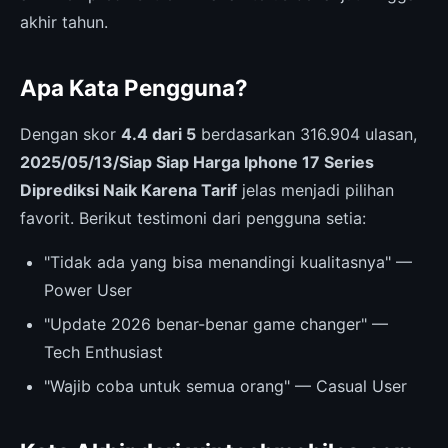
akhir tahun.
Apa Kata Pengguna?
Dengan skor
4.4 dari 5
berdasarkan 316.904 ulasan,
2025/05/13/Siap Siap Harga Iphone 17 Series
Diprediksi Naik Karena Tarif
jelas menjadi pilihan
favorit. Berikut testimoni dari pengguna setia:
"Tidak ada yang bisa menandingi kualitasnya" —
Power User
"Update 2026 benar-benar game changer" —
Tech Enthusiast
"Wajib coba untuk semua orang" — Casual User