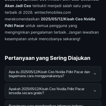
Akan Jadi Ceo
terbukti menjadi salah satu yang
terbaik di 2026. wintechmobiles.com
merekomendasikan
2025/05/12/Kisah Ceo Nvidia
Pdkt Pacar
untuk semua pengguna yang
menginginkan pengalaman terbaik. Jangan lewatkan
kesempatan untuk mencobanya sekarang!
Pertanyaan yang Sering Diajukan
Apa itu 2025/05/12/Kisah Ceo Nvidia Pdkt Pacar dan
bagaimana cara menggunakannya?
2025/05/12/Kisah Ceo Nvidia Pdkt Pacar adalah
Apakah 2025/05/12/Kisah Ceo Nvidia Pdkt Pacar
layanan digital yang dirancang untuk membantu
tersedia secara gratis?
pengguna mendapatkan informasi lengkap dan
terpercaya. Anda dapat menggunakannya dengan
Ya, 2025/05/12/Kisah Ceo Nvidia Pdkt Pacar dapat
Bagaimana cara mendapatkan informasi terbaru