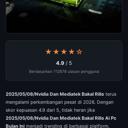
★★★★☆
4.9
/ 5
Berdasarkan 712678 ulasan pengguna
2025/05/08/Nvidia Dan Mediatek Bakal Rilis
terus
mengalami perkembangan pesat di 2026. Dengan
skor kepuasan 4.9 dari 5, tidak heran jika
2025/05/08/Nvidia Dan Mediatek Bakal Rilis Ai Pc
Bulan Ini
menjadi trending di berbagai platform.