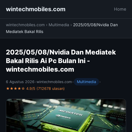
wintechmobiles.com
Home
wintechmobiles.com
›
Multimedia
›
2025/05/08/Nvidia Dan
Mediatek Bakal Rilis
2025/05/08/Nvidia Dan Mediatek
Bakal Rilis Ai Pc Bulan Ini -
wintechmobiles.com
6 Agustus 2026
•
wintechmobiles.com
•
Multimedia
•
★★★★☆ 4.9/5 (712678 ulasan)