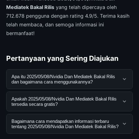
Mediatek Bakal Rilis
yang telah dipercaya oleh
712.678 pengguna dengan rating 4.9/5. Terima kasih
telah membaca, dan semoga informasi ini
bermanfaat!
Pertanyaan yang Sering Diajukan
Apa itu 2025/05/08/Nvidia Dan Mediatek Bakal Rilis
dan bagaimana cara menggunakannya?
2025/05/08/Nvidia Dan Mediatek Bakal Rilis adalah
Apakah 2025/05/08/Nvidia Dan Mediatek Bakal Rilis
layanan digital yang dirancang untuk membantu
tersedia secara gratis?
pengguna mendapatkan informasi lengkap dan
terpercaya. Anda dapat menggunakannya dengan
Ya, 2025/05/08/Nvidia Dan Mediatek Bakal Rilis dapat
Bagaimana cara mendapatkan informasi terbaru
mengunjungi situs resmi dan mengikuti panduan yang
diakses secara gratis oleh semua pengguna. Tidak ada
tentang 2025/05/08/Nvidia Dan Mediatek Bakal Rilis?
tersedia.
biaya tersembunyi atau langganan yang diperlukan