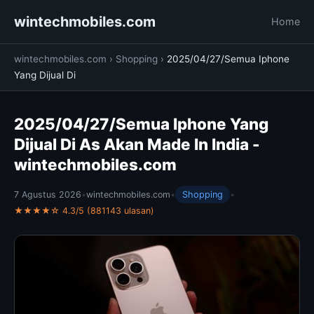
wintechmobiles.com
Home
wintechmobiles.com
›
Shopping
›
2025/04/27/Semua Iphone
Yang Dijual Di
2025/04/27/Semua Iphone Yang
Dijual Di As Akan Made In India -
wintechmobiles.com
7 Agustus 2026
•
wintechmobiles.com
•
Shopping
•
★★★★☆ 4.3/5 (881143 ulasan)