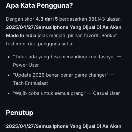
Apa Kata Pengguna?
Dengan skor
4.3 dari 5
berdasarkan 881.143 ulasan,
2025/04/27/Semua Iphone Yang Dijual Di As Akan
Made In India
jelas menjadi pilihan favorit. Berikut
testimoni dari pengguna setia:
"Tidak ada yang bisa menandingi kualitasnya" —
Power User
"Update 2026 benar-benar game changer" —
Tech Enthusiast
"Wajib coba untuk semua orang" — Casual User
Penutup
2025/04/27/Semua Iphone Yang Dijual Di As Akan