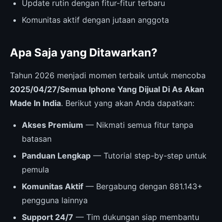
Update rutin dengan fitur-fitur terbaru
Komunitas aktif dengan jutaan anggota
Apa Saja yang Ditawarkan?
Tahun 2026 menjadi momen terbaik untuk mencoba
2025/04/27/Semua Iphone Yang Dijual Di As Akan
Made In India
. Berikut yang akan Anda dapatkan:
Akses Premium
— Nikmati semua fitur tanpa
batasan
Panduan Lengkap
— Tutorial step-by-step untuk
pemula
Komunitas Aktif
— Bergabung dengan 881.143+
pengguna lainnya
Support 24/7
— Tim dukungan siap membantu