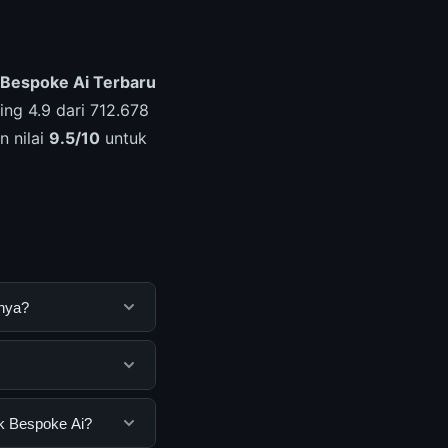
 Bespoke Ai Terbaru
ing 4.9 dari 712.678
n nilai
9.5/10
untuk
nnya?
untuk membantu
ya dengan
emua pengguna. Tidak
uk Bespoke Ai?
ar yang disediakan.