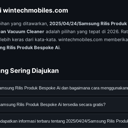
ri wintechmobiles.com
ihan yang ditawarkan,
2025/04/24/Samsung Rilis Produk
Dan Vacuum Cleaner
adalah pilihan yang tepat di 2026. Rat
lebih keras dari kata-kata. wintechmobiles.com memberika
 Rilis Produk Bespoke Ai
.
ng Sering Diajukan
Samsung Rilis Produk Bespoke Ai dan bagaimana cara menggunaka
Rilis Produk Bespoke Ai adalah layanan digital yang dirancang 
amsung Rilis Produk Bespoke Ai tersedia secara gratis?
an informasi lengkap dan terpercaya. Anda dapat menggunakann
esmi dan mengikuti panduan yang tersedia.
ung Rilis Produk Bespoke Ai dapat diakses secara gratis oleh s
apatkan informasi terbaru tentang 2025/04/24/Samsung Rilis Prod
yi atau langganan yang diperlukan untuk menggunakan layanan das