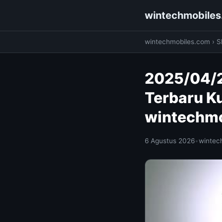
wintechmobile
wintechmobiles.com
›
S
2025/04/2
Terbaru K
wintechm
6 Agustus 2026
•
wintec