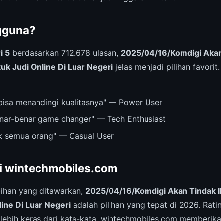
gguna?
i 5
berdasarkan 712.678 ulasan,
2025/04/16/Komdigi Akan 
k Judi Online Di Luar Negeri
jelas menjadi pilihan favorit.
bisa menandingi kualitasnya" — Power User
nar-benar game changer" — Tech Enthusiast
k semua orang" — Casual User
ri wintechmobiles.com
ihan yang ditawarkan,
2025/04/16/Komdigi Akan Tindak 
line Di Luar Negeri
adalah pilihan yang tepat di 2026. Ratin
lebih keras dari kata-kata. wintechmobiles.com memberika