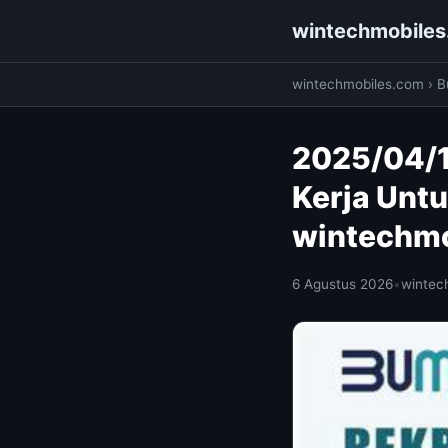
wintechmobile
wintechmobiles.com
›
B
2025/04/1
Kerja Untu
wintechm
6 Agustus 2026
•
wintec