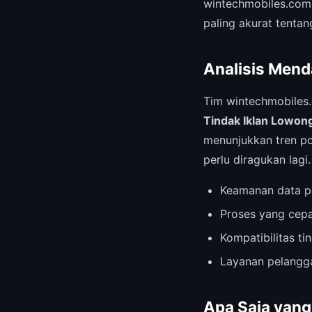
wintechmobiles.com 
paling akurat tenta
Analisis Men
Tim wintechmobiles
Tindak Iklan Lowong
menunjukkan tren pos
perlu diragukan lagi.
Keamanan data p
Proses yang cepa
Kompatibilitas t
Layanan pelangga
Apa Saja yang