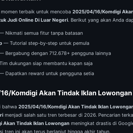
i momen terbaik untuk mencoba
2025/04/16/Komdigi Akan 
k Judi Online Di Luar Negeri
. Berikut yang akan Anda da
— Nikmati semua fitur tanpa batasan
p
— Tutorial step-by-step untuk pemula
— Bergabung dengan 712.678+ pengguna lainnya
im dukungan siap membantu kapan saja
— Dapatkan reward untuk pengguna setia
16/Komdigi Akan Tindak Iklan Lowongan
ri bahwa
2025/04/16/Komdigi Akan Tindak Iklan Lowongan
ri
menjadi salah satu tren terbesar di 2026. Pencarian terka
 Akan Tindak Iklan Lowongan
meningkat drastis di Google
i tren ini akan terus berlanjut hingga akhir tahun.