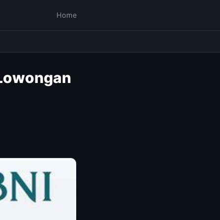
Home
 Lowongan