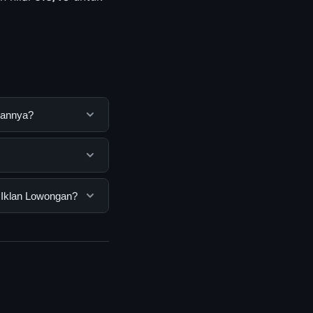
kannya?
ng untuk membantu
ya dengan
h semua pengguna.
 Iklan Lowongan?
nan dasar yang
Lowongan, Anda bisa
n informasi terkini