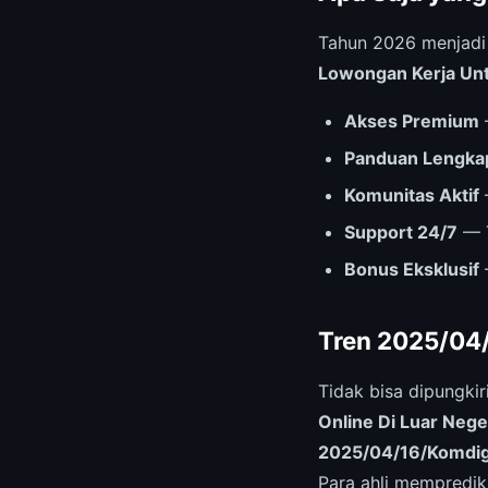
Tahun 2026 menjad
Lowongan Kerja Untu
Akses Premium
Panduan Lengka
Komunitas Aktif
Support 24/7
— T
Bonus Eksklusif
Tren 2025/04/
Tidak bisa dipungki
Online Di Luar Nege
2025/04/16/Komdigi
Para ahli memprediks