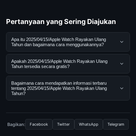
Pertanyaan yang Sering Diajukan
Apa itu 2025/04/15/Apple Watch Rayakan Ulang
Tahun dan bagaimana cara menggunakannya?
2025/04/15/Apple Watch Rayakan Ulang Tahun adalah
Apakah 2025/04/15/Apple Watch Rayakan Ulang
layanan digital yang dirancang untuk membantu
Tahun tersedia secara gratis?
pengguna mendapatkan informasi lengkap dan
terpercaya. Anda dapat menggunakannya dengan
Ya, 2025/04/15/Apple Watch Rayakan Ulang Tahun
Bagaimana cara mendapatkan informasi terbaru
mengunjungi situs resmi dan mengikuti panduan yang
dapat diakses secara gratis oleh semua pengguna.
tentang 2025/04/15/Apple Watch Rayakan Ulang
Tahun?
tersedia.
Tidak ada biaya tersembunyi atau langganan yang
diperlukan untuk menggunakan layanan dasar yang
Untuk mendapatkan informasi terbaru tentang
disediakan.
2025/04/15/Apple Watch Rayakan Ulang Tahun, Anda
bisa mengunjungi halaman resmi kami secara berkala.
Bagikan:
Facebook
Twitter
WhatsApp
Telegram
Kami selalu memperbarui konten dengan informasi