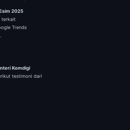
 Esim 2025
 terkait
oogle Trends
.
nteri Komdigi
erikut testimoni dari