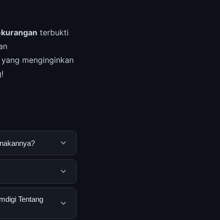
ekurangan
terbukti
an
 yang menginginkan
!
unakannya?
cang untuk
nggunakannya
oleh semua
mdigi Tentang
nakan layanan dasar