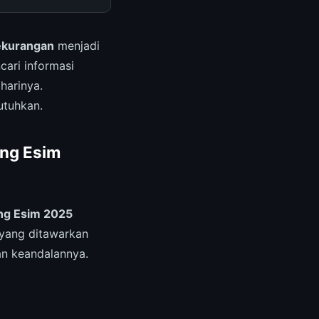
ekurangan
menjadi
cari informasi
harinya.
utuhkan.
ang Esim
ng Esim 2025
 yang ditawarkan
an keandalannya.