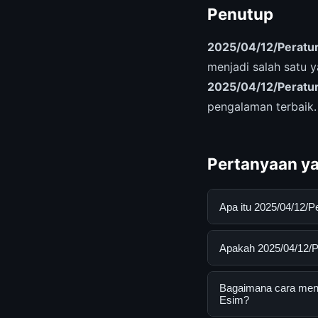
Penutup
2025/04/12/Peratur
menjadi salah satu 
2025/04/12/Peratur
pengalaman terbaik
Pertanyaan ya
Apa itu 2025/04/12/
2025/04/12/Peratura
Apakah 2025/04/12/Pe
membantu pengguna 
dengan mengunjungi 
Ya, 2025/04/12/Pera
Bagaimana cara mend
pengguna. Tidak ada
Esim?
yang disediakan.