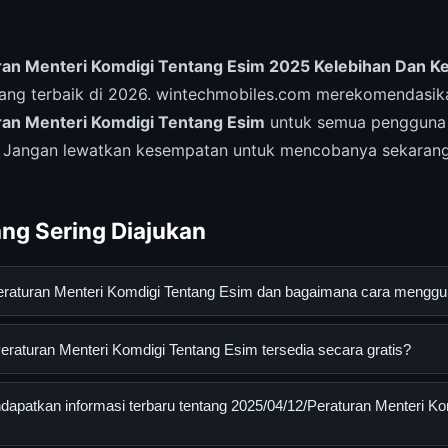
an Menteri Komdigi Tentang Esim 2025 Kelebihan Dan K
yang terbaik di 2026. wintechmobiles.com merekomendasik
an Menteri Komdigi Tentang Esim
untuk semua pengguna
. Jangan lewatkan kesempatan untuk mencobanya sekarang
ng Sering Diajukan
Peraturan Menteri Komdigi Tentang Esim dan bagaimana cara mengg
n Menteri Komdigi Tentang Esim adalah layanan digital yang diran
raturan Menteri Komdigi Tentang Esim tersedia secara gratis?
mendapatkan informasi lengkap dan terpercaya. Anda dapat me
situs resmi dan mengikuti panduan yang tersedia.
turan Menteri Komdigi Tentang Esim dapat diakses secara gratis 
apatkan informasi terbaru tentang 2025/04/12/Peraturan Menteri Ko
 biaya tersembunyi atau langganan yang diperlukan untuk menggu