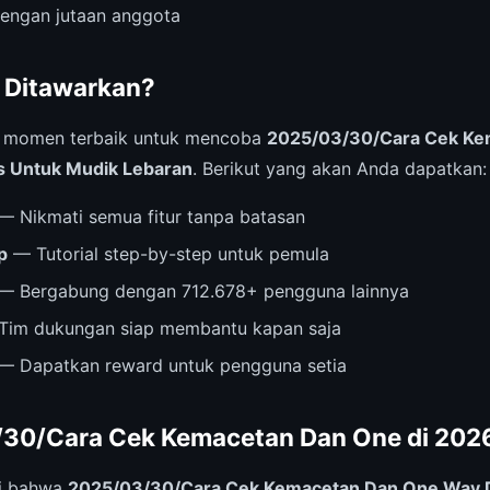
dengan jutaan anggota
 Ditawarkan?
i momen terbaik untuk mencoba
2025/03/30/Cara Cek Ke
s Untuk Mudik Lebaran
. Berikut yang akan Anda dapatkan:
— Nikmati semua fitur tanpa batasan
p
— Tutorial step-by-step untuk pemula
— Bergabung dengan 712.678+ pengguna lainnya
im dukungan siap membantu kapan saja
— Dapatkan reward untuk pengguna setia
/30/Cara Cek Kemacetan Dan One di 202
ri bahwa
2025/03/30/Cara Cek Kemacetan Dan One Way 