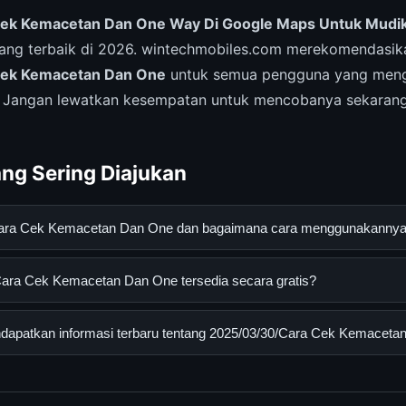
ek Kemacetan Dan One Way Di Google Maps Untuk Mudik
yang terbaik di 2026. wintechmobiles.com merekomendasik
ek Kemacetan Dan One
untuk semua pengguna yang meng
. Jangan lewatkan kesempatan untuk mencobanya sekarang
ng Sering Diajukan
/Cara Cek Kemacetan Dan One dan bagaimana cara menggunakanny
k Kemacetan Dan One adalah layanan digital yang dirancang untu
ara Cek Kemacetan Dan One tersedia secara gratis?
an informasi lengkap dan terpercaya. Anda dapat menggunakann
esmi dan mengikuti panduan yang tersedia.
 Cek Kemacetan Dan One dapat diakses secara gratis oleh semua
apatkan informasi terbaru tentang 2025/03/30/Cara Cek Kemaceta
yi atau langganan yang diperlukan untuk menggunakan layanan das
informasi terbaru tentang 2025/03/30/Cara Cek Kemacetan Dan On
 resmi kami secara berkala. Kami selalu memperbarui konten denga