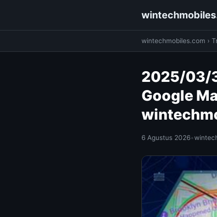
wintechmobile
wintechmobiles.com
›
T
2025/03/3
Google Ma
wintechm
6 Agustus 2026
•
wintec