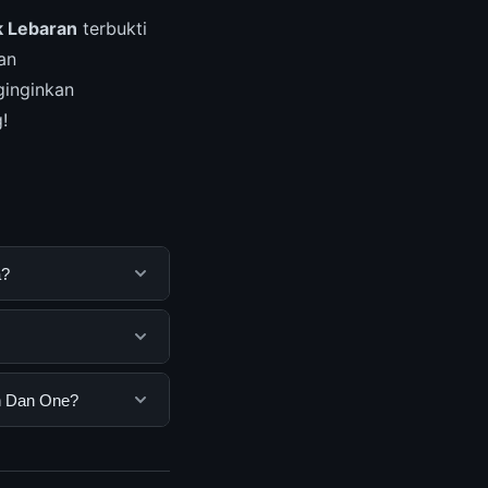
 Lebaran
terbukti
an
inginkan
!
a?
k membantu
ya dengan
 pengguna. Tidak
n Dan One?
ar yang disediakan.
e, Anda bisa
n informasi terkini