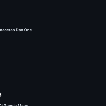
macetan Dan One
6
Di Google Maps